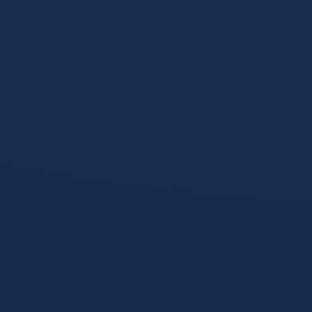
1. 什么是“大小球”？从最基础的进球数说
起
在足球赛事分析中，“大小球”（英文通常称为 Over/Under）是
一种非常直观的数据分析维度。简单来说，它与哪支球队获胜
无关，
只关注两支球队在常规时间（含伤停补时，不含加时赛
和点球大战）内的总进球数
。
分析机构会根据两队的攻防实力，预先设定一个“基准进球
数”。如果最终两队总进球数超过这个基准，就是“大球”；如
果低于这个基准，就是“小球”；刚好等于基准，则通常称为
“走盘”（不分胜负）。
2. 经典盘口拆解：2.5球到底意味着什
么？
新手在接触赛事数据时，常会被“0.5”、“2.5”甚至“2.25”这样的
数字搞懵。为什么会有半个球？这是为了
通过小数点来避免出
现平局，确保分析结果非此即彼
。