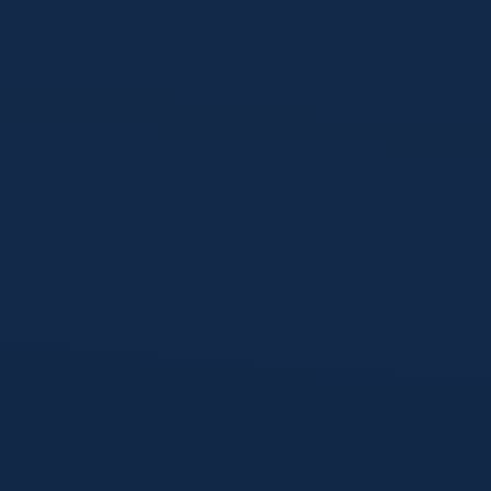
险。以下是三个必须规避的误区：
误区一：强队碰弱队，必定是大球。
实际上，当弱队全
员退防、摆出“大巴阵”时，强队往往很难轻松破门，最
终可能仅以 1-0 或 2-0 闷胜，结果反而是小球。
误区二：历史交锋多进球，这次也一样。
足球是动态
的。两队几年前的交锋阵容与如今早已不同，必须以当
下的伤病名单、教练战术和天气状况为核心依据。
误区三：忽略战意和比赛阶段。
世界杯小组赛末轮，有
时两队只需一场平局即可携手晋级，这种情况下比赛往
往缺乏进攻欲望，极易产生小球。
5. 理性观赛：将风险控制在娱乐范围之内
体育赛事的魅力就在于它的不可预测性。黑马逆袭、红牌罚
下、意外手球……任何一个突发事件都能瞬间改写数据走向。
因此，
保持绝对的理性与风险意识至关重要
。
不要指望通过赛事预测来获取稳定收益，将其视作一种增加观
赛趣味、锻炼数据分析能力的娱乐方式。设定好自己的心理底
线，绝不盲目跟风，才是健康绿色的观赛之道。用智慧去享受
纯粹的足球，才是橙衣军团带给我们的最好礼物。