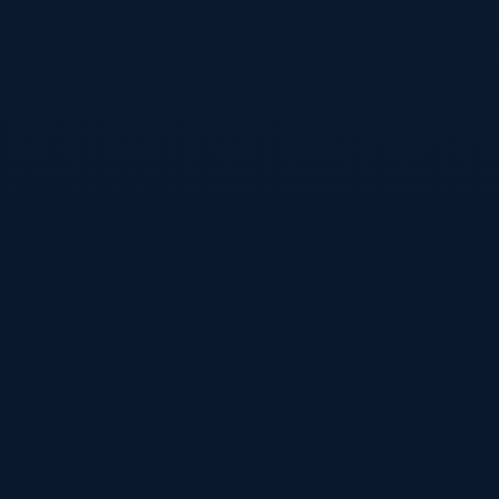
jiuyou-solution.com.cn
↗
北京球悦体育文化传播有限公司
•
京ICP备20260611号-1
关于我们
•
返回顶部