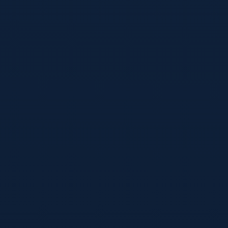
谁能真正受益？48队世界杯扩军下的战术进化与人才博弈
足球前沿
03-21