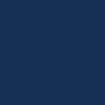
念——
“大小球”（Over/Under）
。
目录
1. 什么是“大小球”？从最基础的进球数说起
2. 经典盘口拆解：2.5球到底意味着什么？
3. 荷兰队的“进球基因”与世界杯走势分析
4. 避开盲区：新手常犯的三大“印象流”误区
5. 理性观赛：将风险控制在娱乐范围之内