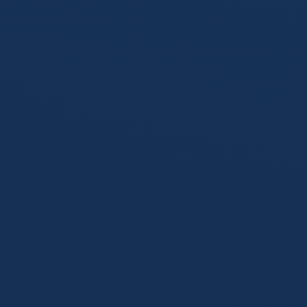
提及荷兰足球，你脑海中浮现的是否是那抹亮丽的“橙色风
暴”？从克鲁伊夫时代的“全攻全守”，到罗本、范佩西的黄金
一代，荷兰队在世界杯历史上留下了无数激情四射的进球瞬
间。然而，在现代体育数据分析中，如何用理性的眼光去预测
和解读一场比赛的进球趋势？这就是我们今天要科普的核心概