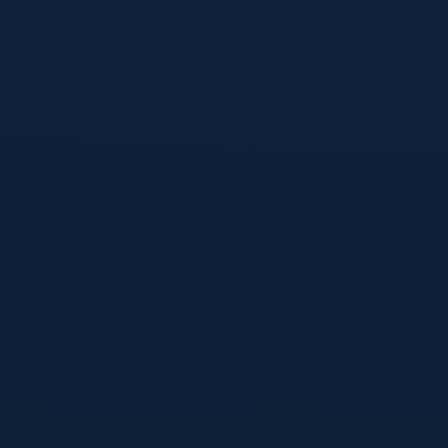
未来视角：世界杯比赛城市的可持续与智慧化演进趋势
体育与可持续发展
03-22