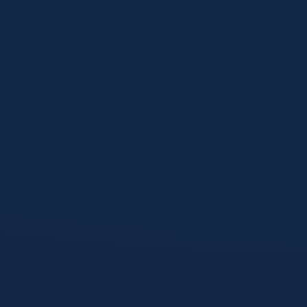
返回赛事快讯
he-lan-shijiebei-daxiaoqiu-zhinan
热门文章
热度